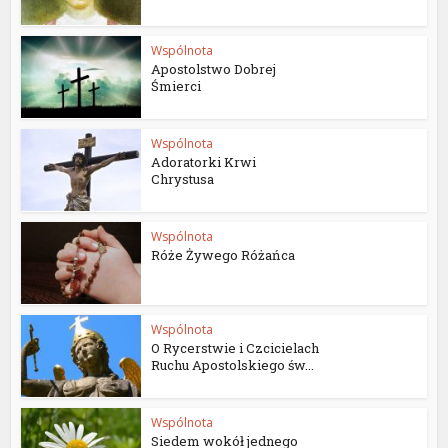
Wspólnota
Apostolstwo Dobrej
Śmierci
Wspólnota
Adoratorki Krwi
Chrystusa
Wspólnota
Róże Żywego Różańca
Wspólnota
O Rycerstwie i Czcicielach
Ruchu Apostolskiego św...
Wspólnota
Siedem wokół jednego