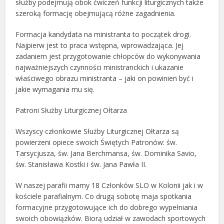
służby podejmują obok ćwiczeń funkcji liturgicznych także
szeroką formację obejmującą różne zagadnienia.
Formacja kandydata na ministranta to początek drogi.
Najpierw jest to praca wstępna, wprowadzająca. Jej
zadaniem jest przygotowanie chłopców do wykonywania
najważniejszych czynności ministranckich i ukazanie
właściwego obrazu ministranta – jaki on powinien być i
jakie wymagania mu się.
Patroni Służby Liturgicznej Ołtarza
Wszyscy członkowie Służby Liturgicznej Ołtarza są
powierzeni opiece swoich Świętych Patronów: św.
Tarsycjusza, św. Jana Berchmansa, św. Dominika Savio,
św. Stanisława Kostki i św. Jana Pawła II.
W naszej parafii mamy 18 Członków SLO w Kolonii jak i w
kościele parafialnym. Co drugą sobotę maja spotkania
formacyjne przygotowujące ich do dobrego wypełniania
swoich obowiązków. Biorą udział w zawodach sportowych