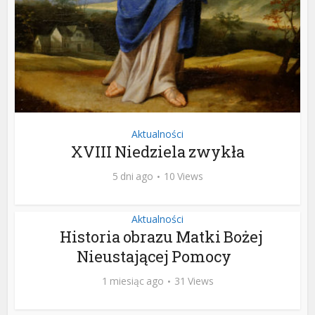
Aktualności
XVIII Niedziela zwykła
5 dni ago
10 Views
Aktualności
Historia obrazu Matki Bożej
Nieustającej Pomocy
1 miesiąc ago
31 Views