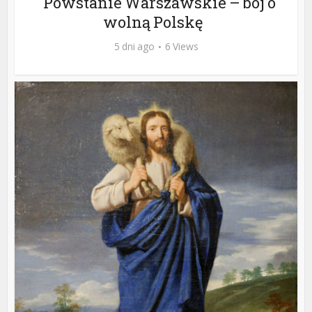
Powstanie Warszawskie – bój o
wolną Polskę
5 dni ago
6 Views