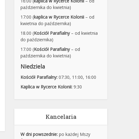
16:00 (
kaplica w Rycerce Kolonii
– od
października do kwietnia)
17:00 (
kaplica w Rycerce Kolonii
– od
kwietnia do października)
18.00 (
Kościół Parafialny
– od kwietnia
do października)
17.00 (
Kościół Parafialny
– od
października do kwietnia)
Niedziela
Kościół Parafialny:
07:30
,
11:00,
16:00
Kaplica w Rycerce Kolonii:
9:30
Kancelaria
W dni powszednie:
po każdej Mszy