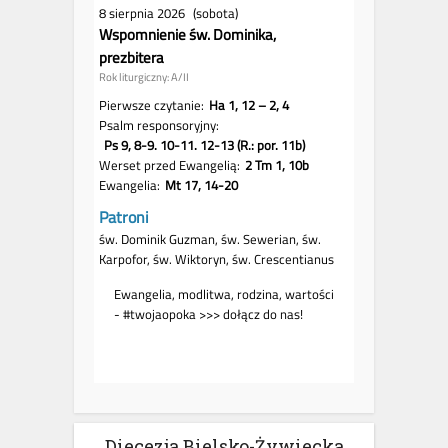
Diecezja Bielsko-Żywiecka