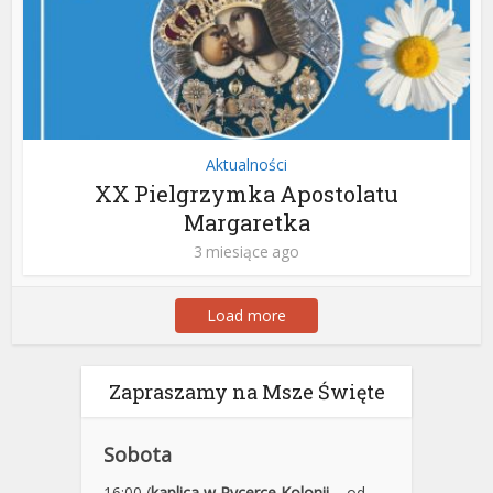
Aktualności
XX Pielgrzymka Apostolatu
Margaretka
3 miesiące ago
Load more
Zapraszamy na Msze Święte
Sobota
16:00 (
kaplica w Rycerce Kolonii
– od