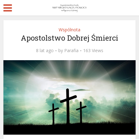
Wspólnota
Apostolstwo Dobrej Śmierci
8 lat ago
by
Parafia
163 Views