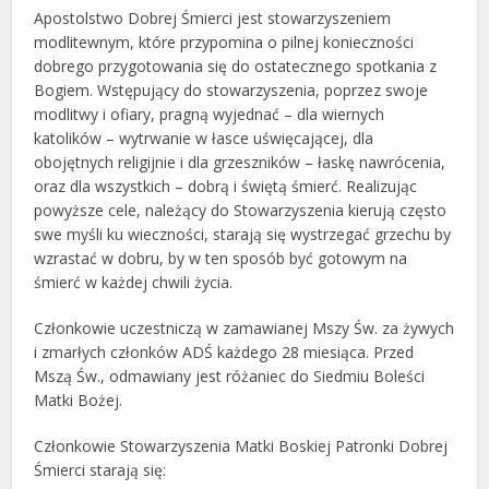
Apostolstwo Dobrej Śmierci jest stowarzyszeniem
modlitewnym, które przypomina o pilnej konieczności
dobrego przygotowania się do ostatecznego spotkania z
Bogiem. Wstępujący do stowarzyszenia, poprzez swoje
modlitwy i ofiary, pragną wyjednać – dla wiernych
katolików – wytrwanie w łasce uświęcającej, dla
obojętnych religijnie i dla grzeszników – łaskę nawrócenia,
oraz dla wszystkich – dobrą i świętą śmierć. Realizując
powyższe cele, należący do Stowarzyszenia kierują często
swe myśli ku wieczności, starają się wystrzegać grzechu by
wzrastać w dobru, by w ten sposób być gotowym na
śmierć w każdej chwili życia.
Członkowie uczestniczą w zamawianej Mszy Św. za żywych
i zmarłych członków ADŚ każdego 28 miesiąca. Przed
Mszą Św., odmawiany jest różaniec do Siedmiu Boleści
Matki Bożej.
Członkowie Stowarzyszenia Matki Boskiej Patronki Dobrej
Śmierci starają się: