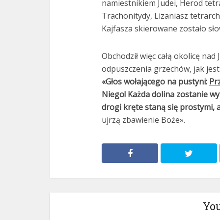
namiestnikiem Judei, Herod tetrarc
Trachonitydy, Lizaniasz tetrarc
Kajfasza skierowane zostało sło
Obchodził więc całą okolicę nad 
odpuszczenia grzechów, jak jes
«Głos wołającego na pustyni:
Pr
Niego!
Każda dolina zostanie wy
drogi kręte staną się prostymi, 
ujrzą zbawienie Boże».
You