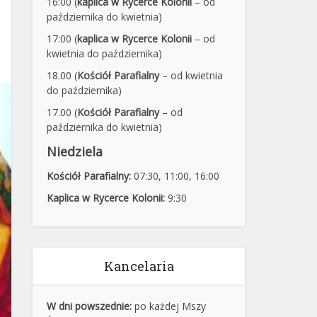
16:00 (
kaplica w Rycerce Kolonii
– od
października do kwietnia)
17:00 (
kaplica w Rycerce Kolonii
– od
kwietnia do października)
18.00 (
Kościół Parafialny
– od kwietnia
do października)
17.00 (
Kościół Parafialny
– od
października do kwietnia)
Niedziela
Kościół Parafialny:
07:30
,
11:00,
16:00
Kaplica w Rycerce Kolonii:
9:30
Kancelaria
W dni powszednie:
po każdej Mszy