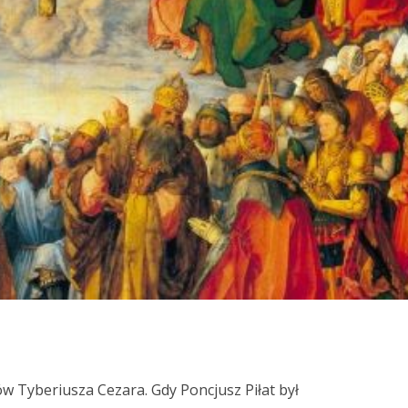
w Tyberiusza Cezara. Gdy Poncjusz Piłat był