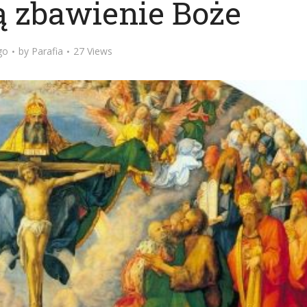
zą zbawienie Boże
go
by
Parafia
27 Views