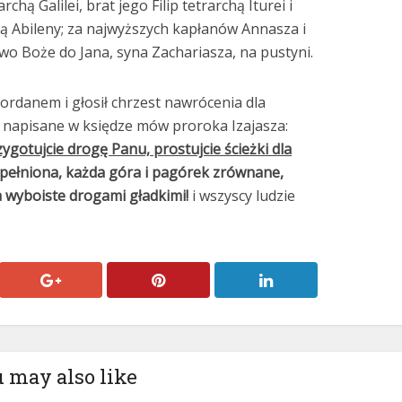
hą Galilei, brat jego Filip tetrarchą Iturei i
hą Abileny; za najwyższych kapłanów Annasza i
wo Boże do Jana, syna Zachariasza, na pustyni.
Jordanem i głosił chrzest nawrócenia dla
t napisane w księdze mów proroka Izajasza:
zygotujcie drogę Panu, prostujcie ścieżki dla
pełniona, każda góra i pagórek zrównane,
a wyboiste drogami gładkimi!
i wszyscy ludzie
 may also like