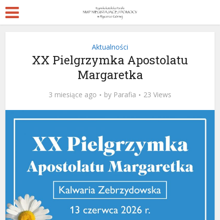
Aktualności
XX Pielgrzymka Apostolatu
Margaretka
3 miesiące ago
by
Parafia
23 Views