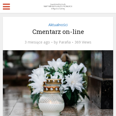
Aktualności
Cmentarz on-line
3 miesiące ago
by
Parafia
369 Views