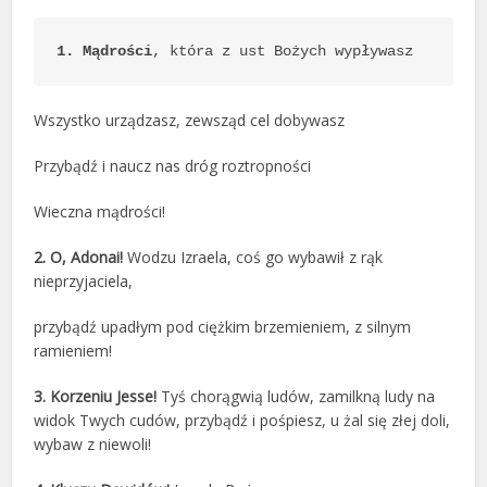
1.
Mądrości
, która z ust Bożych wypływasz
Wszystko urządzasz, zewsząd cel dobywasz
Przybądź i naucz nas dróg roztropności
Wieczna mądrości!
2.
O, Adonai!
Wodzu Izraela, coś go wybawił z rąk
nieprzyjaciela,
przybądź upadłym pod ciężkim brzemieniem, z silnym
ramieniem!
3.
Korzeniu Jesse!
Tyś chorągwią ludów, zamilkną ludy na
widok Twych cudów, przybądź i pośpiesz, u żal się złej doli,
wybaw z niewoli!