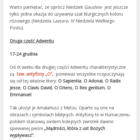
Warto pamiętać, że oprócz Niedzieli
Gaudete
jest jeszcze
tylko jedna okazja do używania szat liturgicznych koloru
różowego (Niedziela
Laetare
, IV Niedziela Wielkiego
Postu).
Druga część Adwentu
17-24 grudnia
Od IX wieku dla drugiej części Adwentu charakterystyczne
są
tzw. antyfony „O”,
ponieważ wszystkie rozpoczynają
się od tej właśnie litery:
O Sapientia
,
O Adonai
,
O Radix
Jesse
,
O Clavis David
,
O Oriens
,
O Rex gentium
,
O
Emmanuel
.
Tak ułożył je Amalariusz z Metzu. Oparte są one na
obrazach i symbolach biblijnych. Antyfony te w tłumaczeniu
polskim stanowią siedem kolejnych zwrotek dawno
śpiewanej pieśni
„Mądrości, która z ust Bożych
wypływasz”: