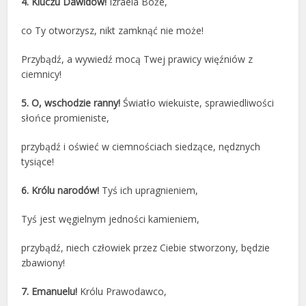
4.
Kluczu Dawidów!
Izraela Boże,
co Ty otworzysz, nikt zamknąć nie może!
Przybądź, a wywiedź mocą Twej prawicy więźniów z
ciemnicy!
5.
O, wschodzie ranny!
Światło wiekuiste, sprawiedliwości
słońce promieniste,
przybądź i oświeć w ciemnościach siedzące, nędznych
tysiące!
6. Królu narodów!
Tyś ich upragnieniem,
Tyś jest węgielnym jedności kamieniem,
przybądź, niech człowiek przez Ciebie stworzony, będzie
zbawiony!
7. Emanuelu!
Królu Prawodawco,