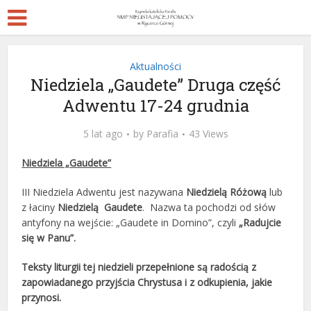
Aktualności
Niedziela „Gaudete” Druga część
Adwentu 17-24 grudnia
5 lat ago
by
Parafia
43 Views
Niedziela „Gaudete”
III Niedziela Adwentu jest nazywana
Niedzielą Różową
lub
z łaciny
Niedzielą Gaudete
. Nazwa ta pochodzi od słów
antyfony na wejście: „Gaudete in Domino”, czyli
„Radujcie
się w Panu”.
Teksty liturgii tej niedzieli przepełnione są radością
z
zapowiadanego przyjścia Chrystusa i z odkupienia, jakie
przynosi.