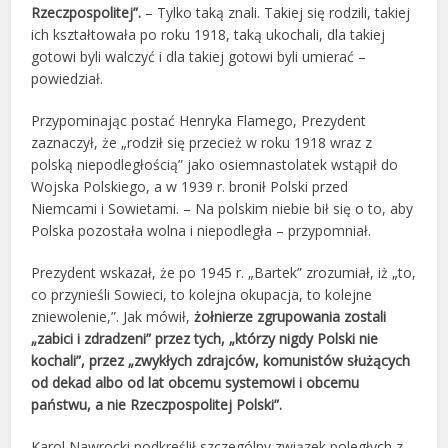
Rzeczpospolitej”.
– Tylko taką znali. Takiej się rodzili, takiej
ich kształtowała po roku 1918, taką ukochali, dla takiej
gotowi byli walczyć i dla takiej gotowi byli umierać –
powiedział.
Przypominając postać Henryka Flamego, Prezydent
zaznaczył, że „rodził się przecież w roku 1918 wraz z
polską niepodległością” jako osiemnastolatek wstąpił do
Wojska Polskiego, a w 1939 r. bronił Polski przed
Niemcami i Sowietami. – Na polskim niebie bił się o to, aby
Polska pozostała wolna i niepodległa – przypomniał.
Prezydent wskazał, że po 1945 r. „Bartek” zrozumiał, iż „to,
co przynieśli Sowieci, to kolejna okupacja, to kolejne
zniewolenie,”. Jak mówił,
żołnierze zgrupowania zostali
„zabici i zdradzeni” przez tych, „którzy nigdy Polski nie
kochali”, przez „zwykłych zdrajców, komunistów służących
od dekad albo od lat obcemu systemowi i obcemu
państwu, a nie Rzeczpospolitej Polski”.
Karol Nawrocki podkreślił szczególny związek poległych z