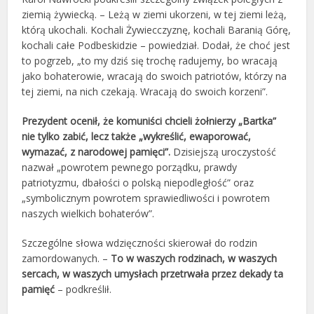
ziemią żywiecką. – Leżą w ziemi ukorzeni, w tej ziemi leżą,
którą ukochali. Kochali Żywiecczyznę, kochali Baranią Górę,
kochali całe Podbeskidzie – powiedział. Dodał, że choć jest
to pogrzeb, „to my dziś się trochę radujemy, bo wracają
jako bohaterowie, wracają do swoich patriotów, którzy na
tej ziemi, na nich czekają. Wracają do swoich korzeni”.
Prezydent ocenił, że komuniści chcieli żołnierzy „Bartka”
nie tylko zabić, lecz także „wykreślić, ewaporować,
wymazać, z narodowej pamięci”.
Dzisiejszą uroczystość
nazwał „powrotem pewnego porządku, prawdy
patriotyzmu, dbałości o polską niepodległość” oraz
„symbolicznym powrotem sprawiedliwości i powrotem
naszych wielkich bohaterów”.
Szczególne słowa wdzięczności skierował do rodzin
zamordowanych. –
To w waszych rodzinach, w waszych
sercach, w waszych umysłach przetrwała przez dekady ta
pamięć
– podkreślił.