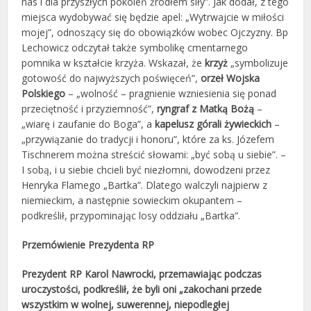
nas i dla przyszłych pokoleń źródłem siły”. Jak dodał, z tego
miejsca wydobywać się będzie apel: „Wytrwajcie w miłości
mojej”, odnoszący się do obowiązków wobec Ojczyzny. Bp
Lechowicz odczytał także symbolikę cmentarnego
pomnika w kształcie krzyża. Wskazał, że
krzyż
„symbolizuje
gotowość do najwyższych poświęceń”,
orzeł Wojska
Polskiego
– „wolność – pragnienie wzniesienia się ponad
przeciętność i przyziemność”,
ryngraf z Matką Bożą
–
„wiarę i zaufanie do Boga”, a
kapelusz górali żywieckich
–
„przywiązanie do tradycji i honoru”, które za ks. Józefem
Tischnerem można streścić słowami: „być sobą u siebie”. –
I sobą, i u siebie chcieli być niezłomni, dowodzeni przez
Henryka Flamego „Bartka”. Dlatego walczyli najpierw z
niemieckim, a następnie sowieckim okupantem –
podkreślił, przypominając losy oddziału „Bartka”.
Przemówienie Prezydenta RP
Prezydent RP Karol Nawrocki, przemawiając podczas
uroczystości, podkreślił, że byli oni „zakochani przede
wszystkim w wolnej, suwerennej, niepodległej