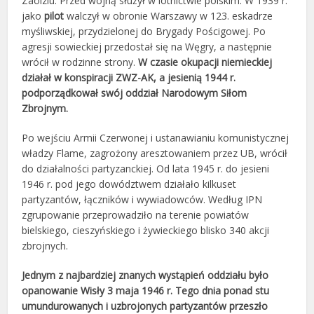
Zaolziu. Przed wojną służył w lotnictwie polskim. W 1939 r.
jako
pilot
walczył w obronie Warszawy w 123. eskadrze
myśliwskiej, przydzielonej do Brygady Pościgowej. Po
agresji sowieckiej przedostał się na Węgry, a następnie
wrócił w rodzinne strony.
W czasie okupacji niemieckiej
działał w konspiracji ZWZ-AK, a jesienią 1944 r.
podporządkował swój oddział Narodowym Siłom
Zbrojnym.
Po wejściu Armii Czerwonej i ustanawianiu komunistycznej
władzy Flame, zagrożony aresztowaniem przez UB, wrócił
do działalności partyzanckiej. Od lata 1945 r. do jesieni
1946 r. pod jego dowództwem działało kilkuset
partyzantów, łączników i wywiadowców. Według IPN
zgrupowanie przeprowadziło na terenie powiatów
bielskiego, cieszyńskiego i żywieckiego blisko 340 akcji
zbrojnych.
Jednym z najbardziej znanych wystąpień oddziału było
opanowanie Wisły 3 maja 1946 r. Tego dnia ponad stu
umundurowanych i uzbrojonych partyzantów przeszło