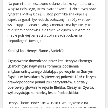
Na pomniku umieszczono odlane z brązu symbole: orła
Wojska Polskiego, Krzyż Narodowych Sił Zbrojnych oraz
ryngraf z Matką Bożą. U stóp pomnika znajduje się
kapelusz górali żywieckich, położony na róży wiatrów
wskazującej Baranią Górę. Cmentarz ma być nie tylko
miejscem pochówku, ale także kolejnym punktem na
mapie polskiej pamięci o żołnierzach podziemia
niepodległościowego.
Kim był kpt. Henryk Flame „Bartek”?
Zgrupowanie dowodzone przez kpt. Henryka Flamego
„Bartka” było największą formacją podziemia
antykomunistycznego działającą po wojnie na Górnym
Śląsku i w Beskidach. W pierwszej połowie 1946 r. liczyło
prawdopodobnie ponad 200 partyzantów. Oddziały
operowały głównie w rejonie Bielska, Cieszyna i Żywca,
wykorzystując kompleksy leśne Podbeskidzia.
Henryk Flame urodził się w 1918 r. we Frysztacie na