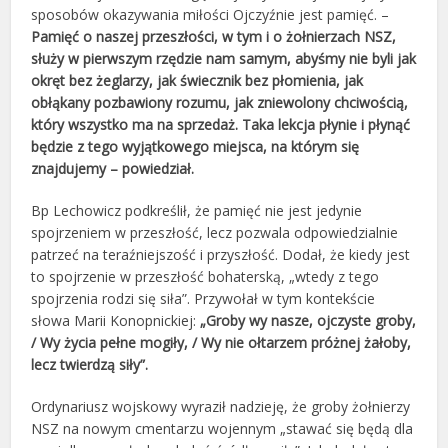
sposobów okazywania miłości Ojczyźnie jest pamięć. –
Pamięć o naszej przeszłości, w tym i o żołnierzach NSZ,
służy w pierwszym rzędzie nam samym, abyśmy nie byli jak
okręt bez żeglarzy, jak świecznik bez płomienia, jak
obłąkany pozbawiony rozumu, jak zniewolony chciwością,
który wszystko ma na sprzedaż. Taka lekcja płynie i płynąć
będzie z tego wyjątkowego miejsca, na którym się
znajdujemy – powiedział.
Bp Lechowicz podkreślił, że pamięć nie jest jedynie
spojrzeniem w przeszłość, lecz pozwala odpowiedzialnie
patrzeć na teraźniejszość i przyszłość. Dodał, że kiedy jest
to spojrzenie w przeszłość bohaterską, „wtedy z tego
spojrzenia rodzi się siła”. Przywołał w tym kontekście
słowa Marii Konopnickiej:
„Groby wy nasze, ojczyste groby,
/ Wy życia pełne mogiły, / Wy nie ołtarzem próżnej żałoby,
lecz twierdzą siły”.
Ordynariusz wojskowy wyraził nadzieję, że groby żołnierzy
NSZ na nowym cmentarzu wojennym „stawać się będą dla