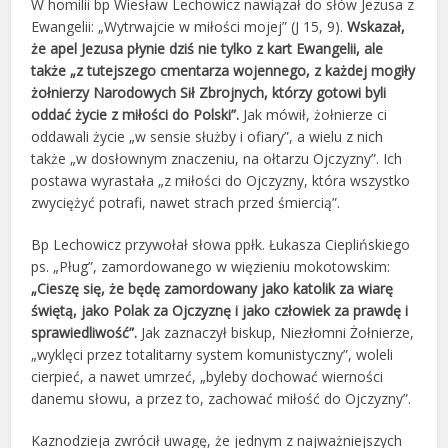
W homilii bp Wiesław Lechowicz nawiązał do słów Jezusa z
Ewangelii: „Wytrwajcie w miłości mojej” (J 15, 9).
Wskazał,
że apel Jezusa płynie dziś nie tylko z kart Ewangelii, ale
także „z tutejszego cmentarza wojennego, z każdej mogiły
żołnierzy Narodowych Sił Zbrojnych, którzy gotowi byli
oddać życie z miłości do Polski”.
Jak mówił, żołnierze ci
oddawali życie „w sensie służby i ofiary”, a wielu z nich
także „w dosłownym znaczeniu, na ołtarzu Ojczyzny”. Ich
postawa wyrastała „z miłości do Ojczyzny, która wszystko
zwyciężyć potrafi, nawet strach przed śmiercią”.
Bp Lechowicz przywołał słowa ppłk. Łukasza Cieplińskiego
ps. „Pług”, zamordowanego w więzieniu mokotowskim:
„Cieszę się, że będę zamordowany jako katolik za wiarę
świętą, jako Polak za Ojczyznę i jako człowiek za prawdę i
sprawiedliwość”.
Jak zaznaczył biskup, Niezłomni Żołnierze,
„wyklęci przez totalitarny system komunistyczny”, woleli
cierpieć, a nawet umrzeć, „byleby dochować wierności
danemu słowu, a przez to, zachować miłość do Ojczyzny”.
Kaznodzieja zwrócił uwagę, że jednym z najważniejszych