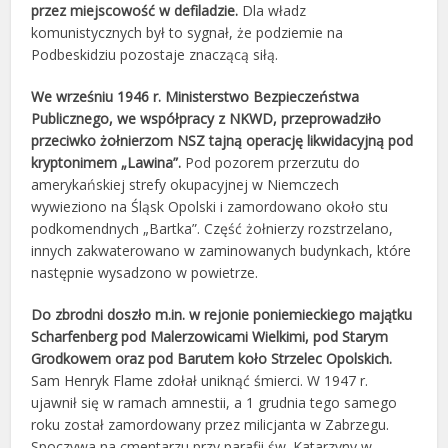
przez miejscowość w defiladzie.
Dla władz
komunistycznych był to sygnał, że podziemie na
Podbeskidziu pozostaje znaczącą siłą.
We wrześniu 1946 r. Ministerstwo Bezpieczeństwa
Publicznego, we współpracy z NKWD, przeprowadziło
przeciwko żołnierzom NSZ tajną operację likwidacyjną pod
kryptonimem „Lawina”.
Pod pozorem przerzutu do
amerykańskiej strefy okupacyjnej w Niemczech
wywieziono na Śląsk Opolski i zamordowano około stu
podkomendnych „Bartka”. Część żołnierzy rozstrzelano,
innych zakwaterowano w zaminowanych budynkach, które
następnie wysadzono w powietrze.
Do zbrodni doszło m.in. w rejonie poniemieckiego majątku
Scharfenberg pod Malerzowicami Wielkimi, pod Starym
Grodkowem oraz pod Barutem koło Strzelec Opolskich.
Sam Henryk Flame zdołał uniknąć śmierci. W 1947 r.
ujawnił się w ramach amnestii, a 1 grudnia tego samego
roku został zamordowany przez milicjanta w Zabrzegu.
Spoczywa na cmentarzu przy parafii św. Katarzyny w