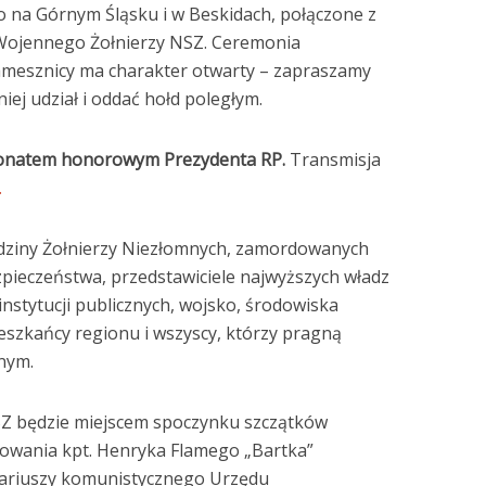
 na Górnym Śląsku i w Beskidach, połączone z
ojennego Żołnierzy NSZ. Ceremonia
mesznicy ma charakter otwarty – zapraszamy
niej udział i oddać hołd poległym.
tronatem honorowym Prezydenta RP.
Transmisja
.
odziny Żołnierzy Niezłomnych, zamordowanych
pieczeństwa, przedstawiciele najwyższych władz
stytucji publicznych, wojsko, środowiska
eszkańcy regionu i wszyscy, którzy pragną
nym.
Z będzie miejscem spoczynku szczątków
owania kpt. Henryka Flamego „Bartka”
ariuszy komunistycznego Urzędu