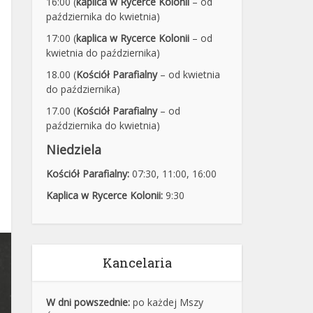
16:00 (
kaplica w Rycerce Kolonii
– od
października do kwietnia)
17:00 (
kaplica w Rycerce Kolonii
– od
kwietnia do października)
18.00 (
Kościół Parafialny
– od kwietnia
do października)
17.00 (
Kościół Parafialny
– od
października do kwietnia)
Niedziela
Kościół Parafialny:
07:30
,
11:00,
16:00
Kaplica w Rycerce Kolonii:
9:30
Kancelaria
W dni powszednie:
po każdej Mszy