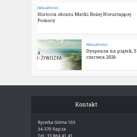
Aktualności
Historia obrazu Matki Bożej Nieustającej
Pomocy
Aktualności
Dyspensa na piątek, 5
czerwca 2026
Kontakt
Rycerka Górna 103
34-370 Rajcza
Tel.: 33 864 41 41