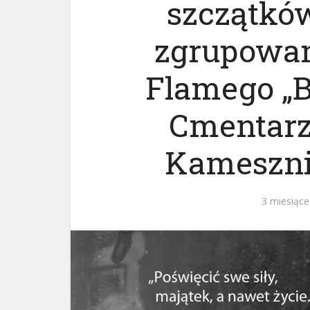
szczątkó
zgrupowan
Flamego „B
Cmentarz
Kameszni
3 miesiące