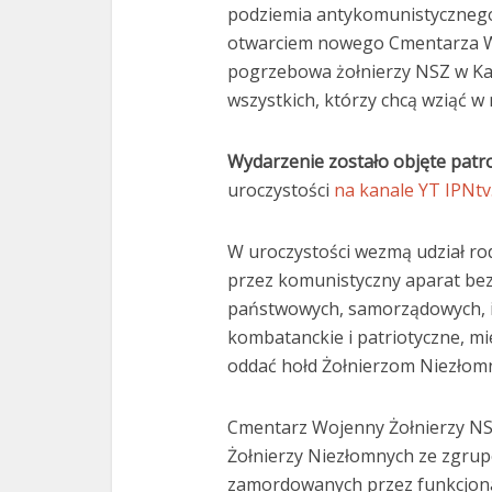
podziemia antykomunistycznego
otwarciem nowego Cmentarza W
pogrzebowa żołnierzy NSZ w Ka
wszystkich, którzy chcą wziąć w 
Wydarzenie zostało objęte pa
uroczystości
na kanale YT IPNtv
W uroczystości wezmą udział r
przez komunistyczny aparat bez
państwowych, samorządowych, in
kombatanckie i patriotyczne, mi
oddać hołd Żołnierzom Niezłom
Cmentarz Wojenny Żołnierzy NS
Żołnierzy Niezłomnych ze zgrup
zamordowanych przez funkcjon