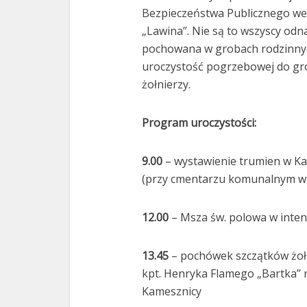
Bezpieczeństwa Publicznego we 
„Lawina”. Nie są to wszyscy odna
pochowana w grobach rodzinnych
uroczystość pogrzebowej do gro
żołnierzy.
Program uroczystości:
9.00
– wystawienie trumien w Ka
(przy cmentarzu komunalnym w K
12.00
– Msza św. polowa w inte
13.45
– pochówek szczątków żoł
kpt. Henryka Flamego „Bartka”
Kamesznicy