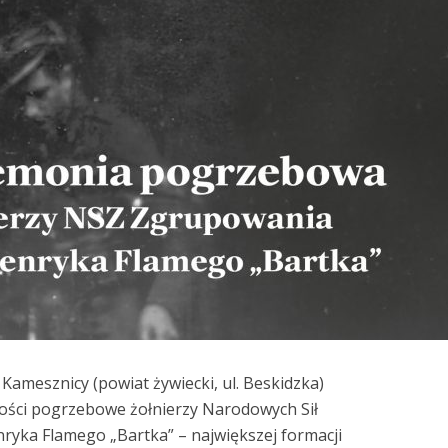
Kamesznicy (powiat żywiecki, ul. Beskidzka)
ości pogrzebowe żołnierzy Narodowych Sił
ryka Flamego „Bartka” – największej formacji