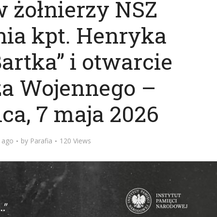
w żołnierzy NSZ
ia kpt. Henryka
artka” i otwarcie
a Wojennego –
ca, 7 maja 2026
 ago
by
Parafia
120 Views