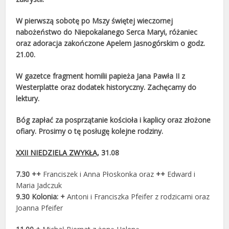
W pierwszą sobotę po Mszy świętej wieczornej
nabożeństwo do Niepokalanego Serca Maryi, różaniec
oraz adoracja zakończone Apelem Jasnogórskim o godz.
21.00.
W gazetce fragment homilii papieża Jana Pawła II z
Westerplatte oraz dodatek historyczny. Zachęcamy do
lektury.
Bóg zapłać za posprzątanie kościoła i kaplicy oraz złożone
ofiary. Prosimy o tę posługę kolejne rodziny.
XXII NIEDZIELA ZWYKŁA,
3
1.08
7.30 ++
Franciszek i Anna Płoskonka oraz
++
Edward i
Maria Jadczuk
9.30
Kolonia: +
Antoni i Franciszka Pfeifer z rodzicami oraz
Joanna Pfeifer