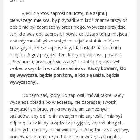
do nich:
«Jeśli cię ktoś zaprosi na ucztę, nie zajmuj
pierwszego miejsca, by przypadkiem ktoś znamienitszy od
ciebie nie był zaproszony przez niego. Wówczas przyjdzie
ten, kto was obu zaprosił, i powie ci: „Ustąp temu miejsca”,
a wtedy musiałbyś ze wstydem zająć ostatnie miejsce.
Lecz gdy będziesz zaproszony, idź i usiądź na ostatnim
miejscu. A gdy przyjdzie ten, który cię zaprosił, powie ci:
„Przyjacielu, przesiądź się wyżej”. I spotka cię zaszczyt
wobec wszystkich współbiesiadników.
Każdy bowiem, kto
się wywyższa, będzie poniżony, a kto się uniża, będzie
wywyższony
».
Do tego zaś, który Go zaprosił, mówił także: «Gdy
wydajesz obiad albo wieczerzę, nie zapraszaj swoich
przyjaciół ani braci, ani krewnych, ani zamożnych
sąsiadów, aby cię i oni nawzajem nie zaprosili, i miałbyś
odpłatę. Lecz kiedy urządzasz przyjęcie, zaproś ubogich,
ułomnych, chromych i niewidomych. A będziesz szczęśliwy,
ponieważ nie mają czym tobie się odwdzięczyć; odpłatę