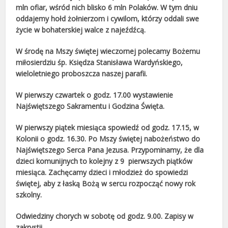
mln ofiar, wśród nich blisko 6 mln Polaków. W tym dniu
oddajemy hołd żołnierzom i cywilom, którzy oddali swe
życie w bohaterskiej walce z najeźdźcą.
W środę na Mszy świętej wieczornej polecamy Bożemu
miłosierdziu śp. Księdza Stanisława Wardyńskiego,
wieloletniego proboszcza naszej parafii.
W pierwszy czwartek o godz. 17.00 wystawienie
Najświętszego Sakramentu i Godzina Święta.
W pierwszy piątek miesiąca spowiedź od godz. 17.15, w
Kolonii o godz. 16.30. Po Mszy świętej nabożeństwo do
Najświętszego Serca Pana Jezusa. Przypominamy, że dla
dzieci komunijnych to kolejny z 9 pierwszych piątków
miesiąca. Zachęcamy dzieci i młodzież do spowiedzi
świętej, aby z łaską Bożą w sercu rozpocząć nowy rok
szkolny.
Odwiedziny chorych w sobotę od godz. 9.00. Zapisy w
zakrystii.