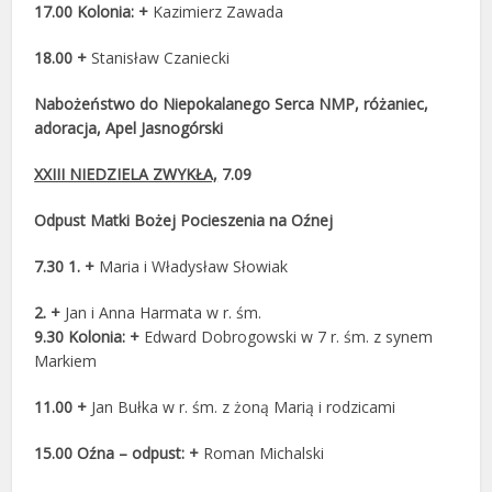
17.00 Kolonia: +
Kazimierz Zawada
18.00 +
Stanisław Czaniecki
Nabożeństwo do Niepokalanego Serca NMP, różaniec,
adoracja, Apel Jasnogórski
XXIII NIEDZIELA ZWYKŁA,
7.09
Odpust Matki Bożej Pocieszenia na Oźnej
7.30 1. +
Maria i Władysław Słowiak
2.
+
Jan i Anna Harmata w r. śm.
9.30 Kolonia: +
Edward Dobrogowski w 7 r. śm. z synem
Markiem
11.00
+
Jan Bułka w r. śm. z żoną Marią i rodzicami
15.00 Oźna – odpust: +
Roman Michalski