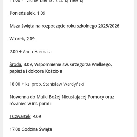
11.00 +
Michał Biernat z żoną Heleną
Poniedziałek
, 1.09
Msza święta na rozpoczęcie roku szkolnego 2025/2026
Wtorek
, 2.09
7.00 +
Anna Harmata
Środa
, 3.09, Wspomnienie św. Grzegorza Wielkiego,
papieża i doktora Kościoła
18.00
+
ks. prob. Stanisław Wardyński
N
owenna do Matki Bożej Nieustającej Pomocy oraz
różaniec w int. parafii
I Czwartek
, 4.09
17.00 Godzina Święta