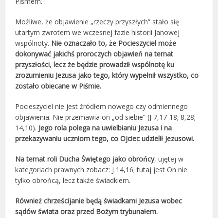
Pismem.
Możliwe, że objawienie „rzeczy przyszłych” stało się
utartym zwrotem we wczesnej fazie historii Janowej
wspólnoty.
Nie oznaczało to, że Pocieszyciel może
dokonywać jakichś proroczych objawień na temat
przyszłości
,
lecz że będzie prowadził wspólnotę ku
zrozumieniu Jezusa jako tego, który wypełnił wszystko, co
zostało obiecane w Piśmie.
Pocieszyciel nie jest źródłem nowego czy odmiennego
objawienia. Nie przemawia on „od siebie” (J 7,17-18; 8,28;
14,10).
Jego rola polega na uwielbianiu Jezusa i na
przekazywaniu uczniom tego, co Ojciec udzielił Jezusowi.
Na temat roli Ducha Świętego jako obrońcy
, ujętej w
kategoriach prawnych zobacz: J 14,16; tutaj jest On nie
tylko obrońcą, lecz także świadkiem.
Również chrześcijanie będą świadkami Jezusa wobec
sądów świata oraz przed Bożym trybunałem.