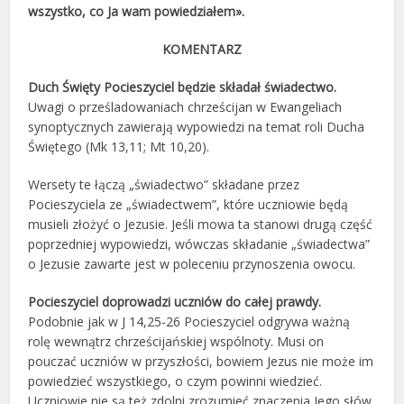
wszystko, co Ja wam powiedziałem».
KOMENTARZ
Duch Święty Pocieszyciel będzie składał świadectwo.
Uwagi o prześladowaniach chrześcijan w Ewangeliach
synoptycznych zawierają wypowiedzi na temat roli Ducha
Świętego (Mk 13,11; Mt 10,20).
Wersety te łączą „świadectwo” składane przez
Pocieszyciela ze „świadectwem”, które uczniowie będą
musieli złożyć o Jezusie. Jeśli mowa ta stanowi drugą część
poprzedniej wypowiedzi, wówczas składanie „świadectwa”
o Jezusie zawarte jest w poleceniu przynoszenia owocu.
Pocieszyciel doprowadzi uczniów do całej prawdy.
Podobnie jak w J 14,25-26 Pocieszyciel odgrywa ważną
rolę wewnątrz chrześcijańskiej wspólnoty. Musi on
pouczać uczniów w przyszłości, bowiem Jezus nie może im
powiedzieć wszystkiego, o czym powinni wiedzieć.
Uczniowie nie są też zdolni zrozumieć znaczenia Jego słów