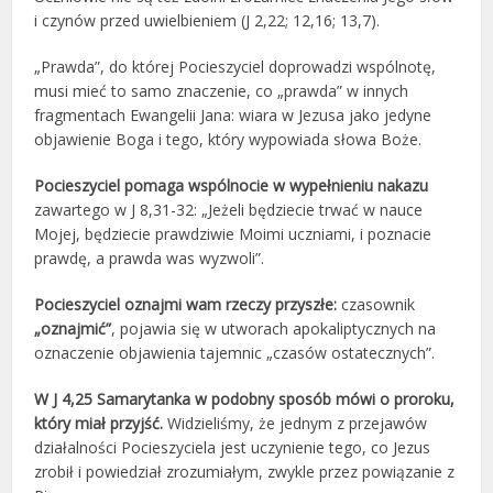
i czynów przed uwielbieniem (J 2,22; 12,16; 13,7).
„Prawda”, do której Pocieszyciel doprowadzi wspólnotę,
musi mieć to samo znaczenie, co „prawda” w innych
fragmentach Ewangelii Jana: wiara w Jezusa jako jedyne
objawienie Boga i tego, który wypowiada słowa Boże.
Pocieszyciel pomaga wspólnocie w wypełnieniu nakazu
zawartego w J 8,31-32: „Jeżeli będziecie trwać w nauce
Mojej, będziecie prawdziwie Moimi uczniami, i poznacie
prawdę, a prawda was wyzwoli”.
Pocieszyciel oznajmi wam rzeczy przyszłe:
czasownik
„oznajmić”
, pojawia się w utworach apokaliptycznych na
oznaczenie objawienia tajemnic „czasów ostatecznych”.
W J 4,25 Samarytanka w podobny sposób mówi o proroku,
który miał przyjść.
Widzieliśmy, że jednym z przejawów
działalności Pocieszyciela jest uczynienie tego, co Jezus
zrobił i powiedział zrozumiałym, zwykle przez powiązanie z