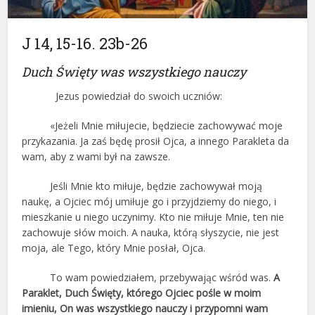
J 14, 15-16. 23b-26
Duch Święty was wszystkiego nauczy
Jezus powiedział do swoich uczniów:
«Jeżeli Mnie miłujecie, będziecie zachowywać moje
przykazania. Ja zaś będę prosił Ojca, a innego Parakleta da
wam, aby z wami był na zawsze.
Jeśli Mnie kto miłuje, będzie zachowywał moją
naukę, a Ojciec mój umiłuje go i przyjdziemy do niego, i
mieszkanie u niego uczynimy. Kto nie miłuje Mnie, ten nie
zachowuje słów moich. A nauka, którą słyszycie, nie jest
moja, ale Tego, który Mnie posłał, Ojca.
To wam powiedziałem, przebywając wśród was.
A
Paraklet, Duch Święty, którego Ojciec pośle w moim
imieniu, On was wszystkiego nauczy i przypomni wam