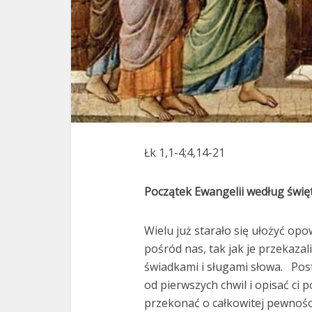
Łk 1,1-4;4,14-21
Początek Ewangelii według świ
Wielu już starało się ułożyć opo
pośród nas, tak jak je przekazal
świadkami i sługami słowa. Pos
od pierwszych chwil i opisać ci p
przekonać o całkowitej pewności