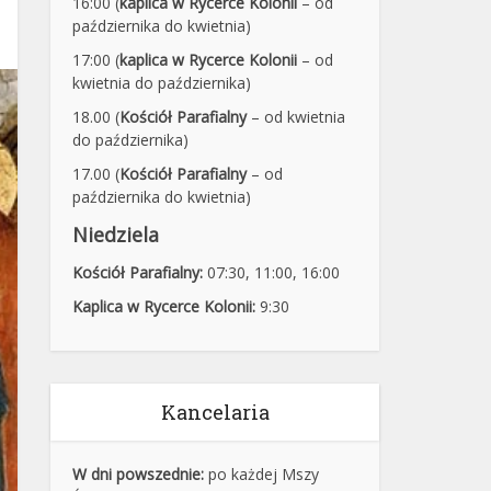
16:00 (
kaplica w Rycerce Kolonii
– od
października do kwietnia)
17:00 (
kaplica w Rycerce Kolonii
– od
kwietnia do października)
18.00 (
Kościół Parafialny
– od kwietnia
do października)
17.00 (
Kościół Parafialny
– od
października do kwietnia)
Niedziela
Kościół Parafialny:
07:30
,
11:00,
16:00
Kaplica w Rycerce Kolonii:
9:30
Kancelaria
W dni powszednie:
po każdej Mszy