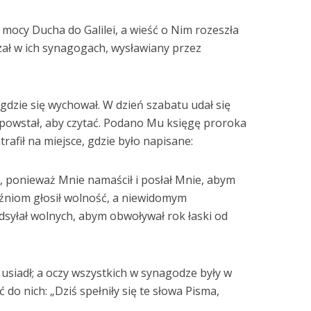
mocy Ducha do Galilei, a wieść o Nim rozeszła
czał w ich synagogach, wysławiany przez
gdzie się wychował. W dzień szabatu udał się
powstał, aby czytać. Podano Mu księgę proroka
rafił na miejsce, gdzie było napisane:
 ponieważ Mnie namaścił i posłał Mnie, abym
źniom głosił wolność, a niewidomym
dsyłał wolnych, abym obwoływał rok łaski od
 usiadł; a oczy wszystkich w synagodze były w
do nich: „Dziś spełniły się te słowa Pisma,