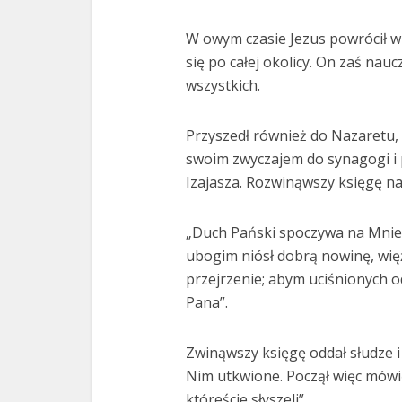
W owym czasie Jezus powrócił w 
się po całej okolicy. On zaś nau
wszystkich.
Przyszedł również do Nazaretu, 
swoim zwyczajem do synagogi i 
Izajasza. Rozwinąwszy księgę nat
„Duch Pański spoczywa na Mnie,
ubogim niósł dobrą nowinę, wię
przejrzenie; abym uciśnionych o
Pana”.
Zwinąwszy księgę oddał słudze i
Nim utkwione. Począł więc mówić 
któreście słyszeli”.