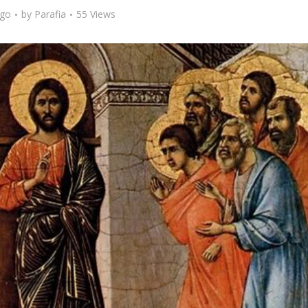
ago
by
Parafia
55 Views