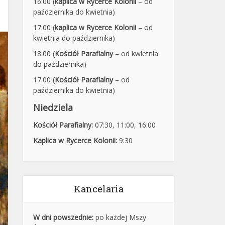
16:00 (
kaplica w Rycerce Kolonii
– od
października do kwietnia)
17:00 (
kaplica w Rycerce Kolonii
– od
kwietnia do października)
18.00 (
Kościół Parafialny
– od kwietnia
do października)
17.00 (
Kościół Parafialny
– od
października do kwietnia)
Niedziela
Kościół Parafialny:
07:30
,
11:00,
16:00
Kaplica w Rycerce Kolonii:
9:30
Kancelaria
W dni powszednie:
po każdej Mszy