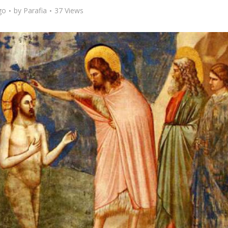
go
by
Parafia
37 Views