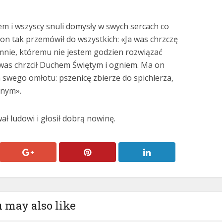
iem i wszyscy snuli domysły w swych sercach co
 on tak przemówił do wszystkich: «Ja was chrzczę
 mnie, któremu nie jestem godzien rozwiązać
was chrzcił Duchem Świętym i ogniem. Ma on
a swego omłotu: pszenicę zbierze do spichlerza,
onym».
ł ludowi i głosił dobrą nowinę.
 may also like