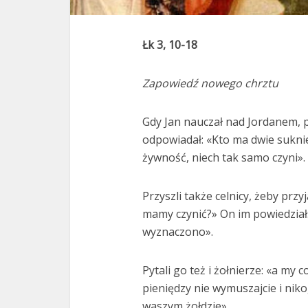
Łk 3, 10-18
Zapowiedź nowego chrztu
Gdy Jan nauczał nad Jordanem, 
odpowiadał: «Kto ma dwie suknie,
żywność, niech tak samo czyni».
Przyszli także celnicy, żeby przyj
mamy czynić?» On im powiedział:
wyznaczono».
Pytali go też i żołnierze: «a my
pieniędzy nie wymuszajcie i niko
waszym żołdzie».